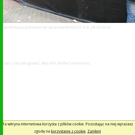
Manifestacja plantatorów i pracowników KSC S.A. 28.10.2013r.
Dodaj komentarz
Musisz się
zalogować
, aby móc dodać komentarz.
Ta witryna internetowa korzysta z plików cookie. Pozostając na niej wyrażasz
zgodę na
korzystanie z cookie
.
Zamknij