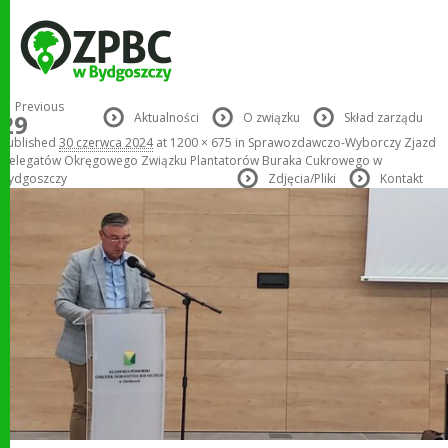
Image navigation
← Previous
29
Aktualności
O związku
Skład zarządu
Published
30 czerwca 2024
at
1200 × 675
in
Sprawozdawczo-Wyborczy Zjazd
Delegatów Okręgowego Związku Plantatorów Buraka Cukrowego w
Bydgoszczy
Zdjęcia/Pliki
Kontakt