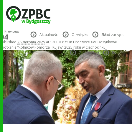
Image navigation
← Previous
04
Aktualności
O związku
Skład zarządu
Published
28 sierpnia 2025
at
1200 × 675
in
Uroczyste XVII Dożynkowe
Spotkanie “Rolników Pomorza i Kujaw” 2025 roku w Ciechocinku
Zdjęcia/Pliki
Kontakt